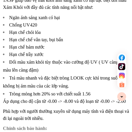
1ASP giúp bảo vệ mắt khỏi ánh sáng xanh có hại đặc biệt đổi màu
Xám Khói với đầy đủ các tính năng nổi bật như:
Ngăn ánh sáng xanh có hại
Chống UV420
Hạn chế chói lóa
Hạn chế chế vân tay, bụi bẩn
Hạn chế bám nước
Hạn chế trầy xước
Đổi màu xám khói tùy thuộc vào cường độ UV ( UV càng cao
màu lên càng đậm)
Trả màu nhanh và đặc biệt tròng LOOK cực khì trong suốt,
không bị ám màu của các lớp váng.
Tròng mỏng hơn 20% so với chiết suất 1.56
Áp dụng cho độ cận từ -0.00 -> -8.00 và độ loạn từ -0.00 -> -2.00
Phù hợp với người thường xuyên sử dụng máy tính và điện thoại và
đi lại ngoài trời nhiều.
Chính sách bảo hành: