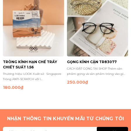
TRÒNG KÍNH HẠN CHẾ TRẦY
GỌNG KÍNH CẬN TR83077
CHIẾT SUẤT 1.56
CÁCH ĐẶT GỌNG TẠI SHOP Thêm sản
Thương hiệu: LOOK Xuất sứ: Singapore
phẩm gọng và sản phẩm tròng vào gi...
Tròng ANTI-SCRATCH với l...
250.000₫
180.000₫
NHẬN THÔNG TIN KHUYẾN MÃI TỪ CHÚNG TÔI