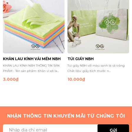
KHĂN LAU KÍNH VẢI MỀM NBH
TÚI GIẤY NBH
KHĂN LAU KÍNH NBH THÔNG TIN SẢN
Túi giấy NBH với màu xanh lá và trắng
PHẨM - Tên sản phẩm: Khăn vi sợi la...
Chất liệu: giấy Kích thước: n...
3.000₫
10.000₫
NHẬN THÔNG TIN KHUYẾN MÃI TỪ CHÚNG TÔI
Gửi