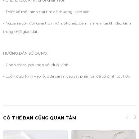
- Chống tuột kính, chống làm rơi.
- Thiết kế mới hình trái tim dễ thương, xinh xắn
- Ngoài ra còn đóngvai trò như một chiếc đệm làm êm tai khi đeo kính
trong thời gian dài.
HƯỚNG DẪN SỬ DỤNG:
- Chọn cài tai phù hợp với đuôi kính
- Luồn đuôi kính vào lỗ, đưa cài tai vào sát phần tai để cố định tốt hơn.
CÓ THỂ BẠN CŨNG QUAN TÂM