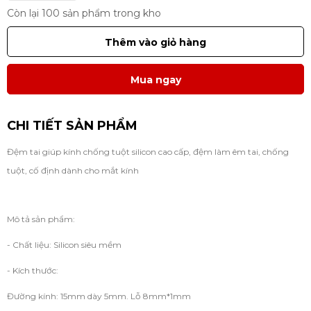
Còn lại 100 sản phẩm trong kho
Thêm vào giỏ hàng
Mua ngay
CHI TIẾT SẢN PHẨM
Đệm tai giúp kính chống tuột silicon cao cấp, đệm làm êm tai, chống
tuột, cố định dành cho mắt kính
Mô tả sản phẩm:
- Chất liệu: Silicon siêu mềm
- Kích thước:
Đường kính: 15mm dày 5mm. Lỗ 8mm*1mm