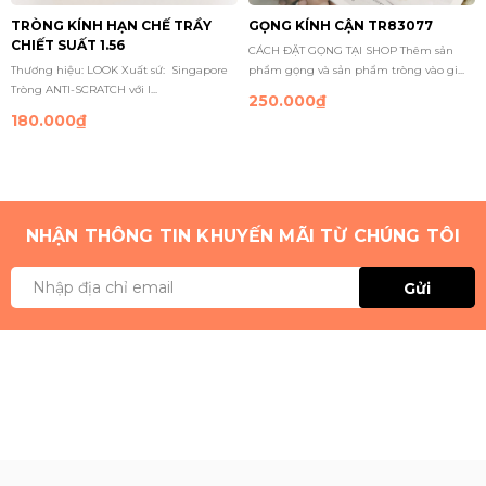
TRÒNG KÍNH HẠN CHẾ TRẦY
GỌNG KÍNH CẬN TR83077
CHIẾT SUẤT 1.56
CÁCH ĐẶT GỌNG TẠI SHOP Thêm sản
Thương hiệu: LOOK Xuất sứ: Singapore
phẩm gọng và sản phẩm tròng vào gi...
Tròng ANTI-SCRATCH với l...
250.000₫
180.000₫
NHẬN THÔNG TIN KHUYẾN MÃI TỪ CHÚNG TÔI
Gửi